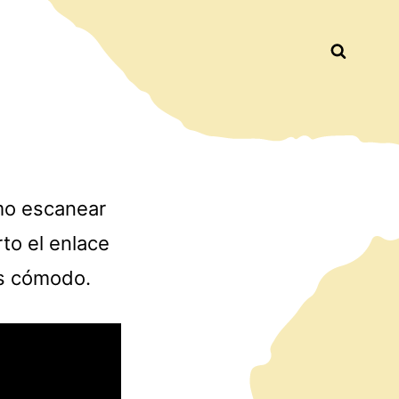
Busca
mo escanear
to el enlace
ás cómodo.