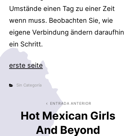
Umstände einen Tag zu einer Zeit
wenn muss. Beobachten Sie, wie
eigene Verbindung ändern daraufhin
ein Schritt.
erste seite
Categorías
Sin Categoría
Navegación
ENTRADA ANTERIOR
Entrada
Hot Mexican Girls
anterior
de
And Beyond
entradas