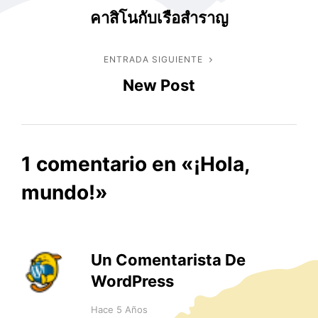
Navegación
คาสิโนกับเรือสำราญ
anterior
de
entradas
ENTRADA SIGUIENTE
Entrada
New Post
siguiente
r
1 comentario en «
¡Hola,
mundo!
»
Un Comentarista De
WordPress
dice:
Hace 5 Años