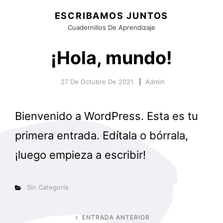
ESCRIBAMOS JUNTOS
Cuadernillos De Aprendizaje
¡Hola, mundo!
27 De Octubre De 2021
Admin
Bienvenido a WordPress. Esta es tu
primera entrada. Edítala o bórrala,
¡luego empieza a escribir!
Categorías
Sin Categoría
ENTRADA ANTERIOR
Entrada