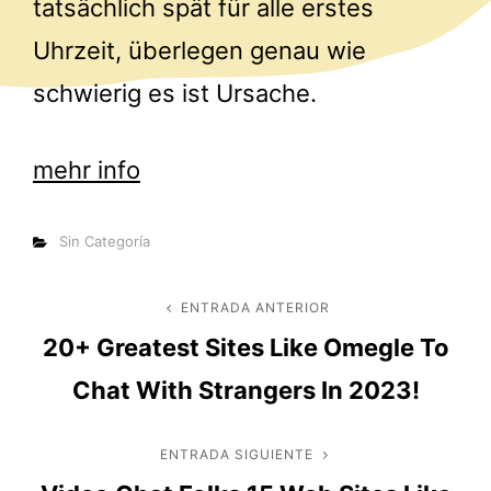
tatsächlich spät für alle erstes
Uhrzeit, überlegen genau wie
schwierig es ist Ursache.
mehr info
Categorías
Sin Categoría
Navegación
ENTRADA ANTERIOR
Entrada
20+ Greatest Sites Like Omegle To
anterior
de
Chat With Strangers In 2023!
entradas
ENTRADA SIGUIENTE
Entrada