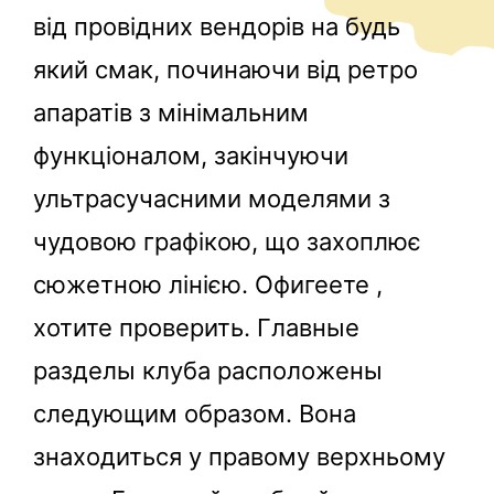
від провідних вендорів на будь
який смак, починаючи від ретро
апаратів з мінімальним
функціоналом, закінчуючи
ультрасучасними моделями з
чудовою графікою, що захоплює
сюжетною лінією. Офигеете ,
хотите проверить. Главные
разделы клуба расположены
следующим образом. Вона
знаходиться у правому верхньому