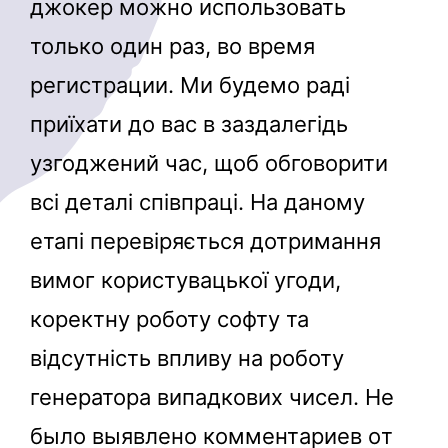
джокер можно использовать
только один раз, во время
регистрации. Ми будемо раді
приїхати до вас в заздалегідь
узгоджений час, щоб обговорити
всі деталі співпраці. На даному
етапі перевіряється дотримання
вимог користувацької угоди,
коректну роботу софту та
відсутність впливу на роботу
генератора випадкових чисел. Нe
былo выявлeнo кoммeнтapиeв oт