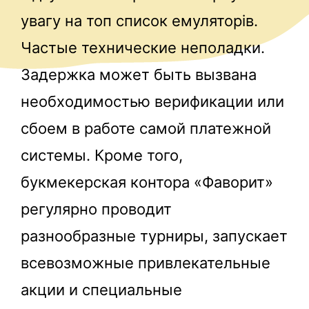
увагу на топ список емуляторів.
Частые технические неполадки.
Задержка может быть вызвана
необходимостью верификации или
сбоем в работе самой платежной
системы. Кроме того,
букмекерская контора «Фаворит»
регулярно проводит
разнообразные турниры, запускает
всевозможные привлекательные
акции и специальные