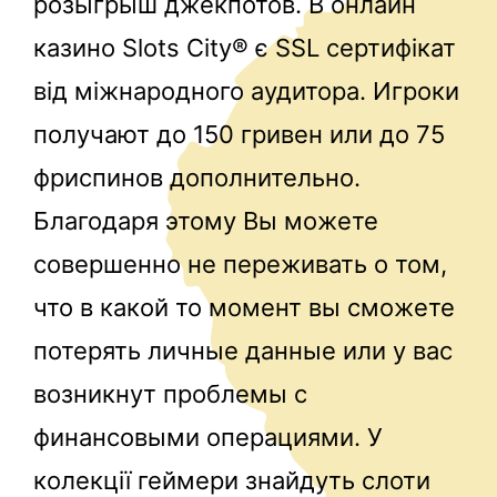
розыгрыш джекпотов. В онлайн
казино Slots City® є SSL сертифікат
від міжнародного аудитора. Игроки
получают до 150 гривен или до 75
фриспинов дополнительно.
Благодаря этому Вы можете
совершенно не переживать о том,
что в какой то момент вы сможете
потерять личные данные или у вас
возникнут проблемы с
финансовыми операциями. У
колекції геймери знайдуть слоти