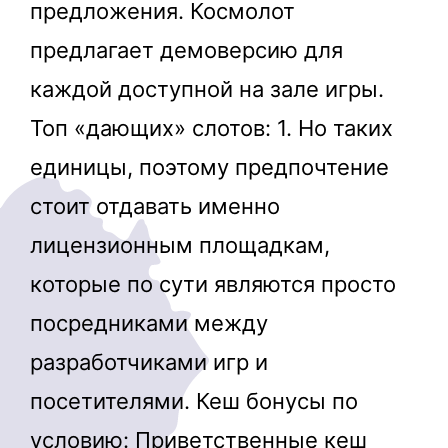
предложения. Космолот
предлагает демоверсию для
каждой доступной на зале игры.
Топ «дающих» слотов: 1. Но таких
единицы, поэтому предпочтение
стоит отдавать именно
лицензионным площадкам,
которые по сути являются просто
посредниками между
разработчиками игр и
посетителями. Кеш бонусы по
условию: Приветственные кеш