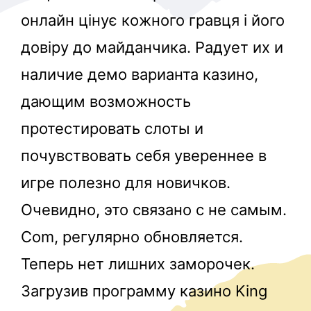
онлайн цінує кожного гравця і його
довіру до майданчика. Радует их и
наличие демо варианта казино,
дающим возможность
протестировать слоты и
r
почувствовать себя увереннее в
игре полезно для новичков.
Очевидно, это связано с не самым.
Com, регулярно обновляется.
Теперь нет лишних заморочек.
Загрузив программу казино King