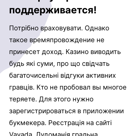
поддерживается!
Потрібно враховувати. Однако
такое времяпровождение не
принесет доход. Казино виводить
будь які суми, про що свідчать
багаточисельні відгуки активних
гравців. Кто не пробовал вы многое
теряете. Для этого нужно
зарегистрироваться в приложении
букмекера. Реєстрація на сайті
Vavada. Лудоманія гральна