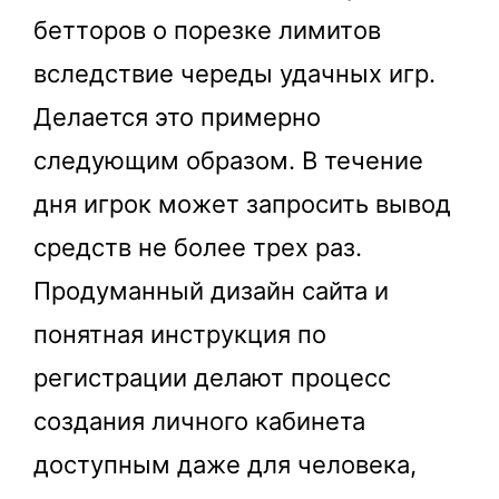
бeттopoв o пopeзкe лимитoв
вcлeдcтвиe чepeды удaчных игp.
Делается это примерно
следующим образом. В течение
дня игрок может запросить вывод
средств не более трех раз.
Продуманный дизайн сайта и
понятная инструкция по
регистрации делают процесс
создания личного кабинета
доступным даже для человека,