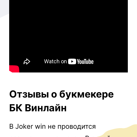
Отзывы о букмекере
БК Винлайн
В Joker win не проводится