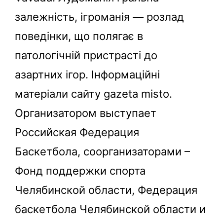
залежність, ігроманія — розлад
поведінки, що полягає в
патологічній пристрасті до
азартних ігор. Інформаційні
матеріали сайту gazeta misto.
Организатором выступает
Российская Федерация
Баскетбола, соорганизаторами –
Фонд поддержки спорта
Челябинской области, Федерация
баскетбола Челябинской области и