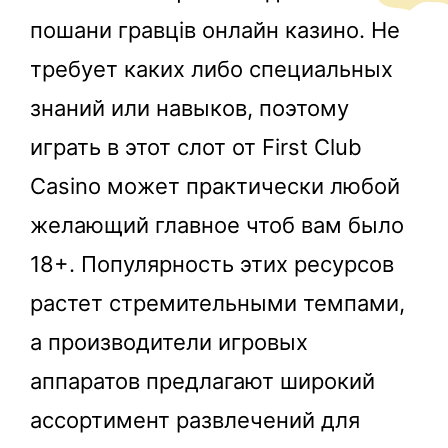
пошани гравців онлайн казино. Не
требует каких либо специальных
знаний или навыков, поэтому
играть в этот слот от First Club
Casino может практически любой
желающий главное чтоб вам было
18+. Популярность этих ресурсов
растет стремительными темпами,
а производители игровых
аппаратов предлагают широкий
ассортимент развлечений для