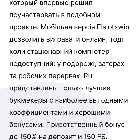
который впервые решил
поучаствовать в подобном
проекте. Мобільна версія Elslotswin
дозволить вигравати онлайн, тоді
коли стаціонарний комп’ютер
недоступний: у подорожі, заторах
та робочих перервах. Ru
представлены только лучшие
букмекеры с наиболее выгодными
коэффициентами и хорошими
бонусами. Приветственный бонус
до 150% на депозит и 150 FS.