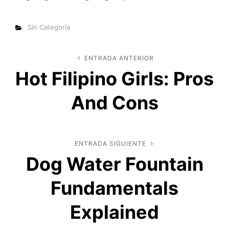
Categorías
Sin Categoría
Navegación
ENTRADA ANTERIOR
Entrada
Hot Filipino Girls: Pros
anterior
de
And Cons
entradas
ENTRADA SIGUIENTE
Entrada
Dog Water Fountain
siguiente
Fundamentals
Explained